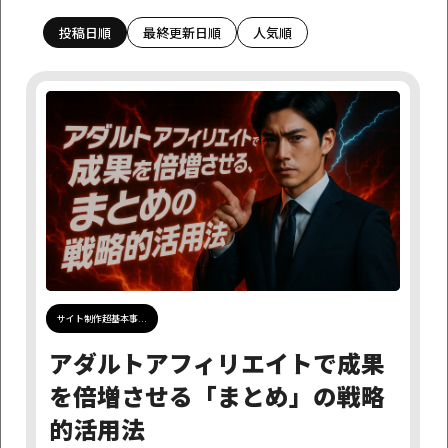
投稿日順
最終更新日順
人気順
カテゴリーで探す
アダルトアフィリエイト情報
アフィリエイトニュース
アフィリエイト基礎学習
お知らせ
サイト制作超基本事項
つぶやき
ネットビジネス
はじめに
制作代行サービスについて
完成サイト販売
運営日誌
月日で探す
サイト制作超基本事...
探す
アダルトアフィリエイトで成果
を倍増させる「まとめ」の戦略
タグで探す
的活用法
兼業
検索エンジン
アダルトアフィリエイト