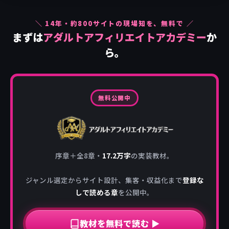
＼
14
年・約
800
サイトの現場知を、無料で ／
まずは
アダルトアフィリエイトアカデミー
か
ら。
無料公開中
序章＋全8章・
17.2万字
の実装教材。
ジャンル選定からサイト設計、集客・収益化まで
登録な
しで読める章
を公開中。
教材を無料で読む ▶