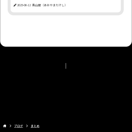
2025-08-12
青山健（あおやまたけし）
金融投資
集客
差別化
転職
SEO
FANZA
収益化
第一印象
AV女優ファン
アダアフィ
キーワード
アダルトコンテンツ
月収100万円
恋愛
夢
年末年始
ロゴ
もっと見る
ブログ
まとめ