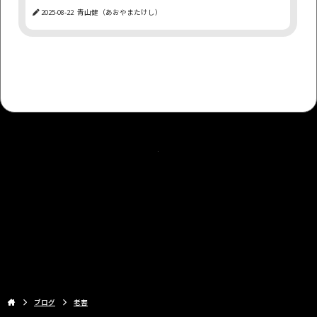
2025-08-22
青山健（あおやまたけし）
SEO
お金
ポテンシャル
アダルトアフィリエイト
多サイト展開
月商100万円
将来性
戦略
アダアフィ
学び
年商
失敗例
SEO対策
E-E-A-T
FANZA
信用
もっと見る
ブログ
老害