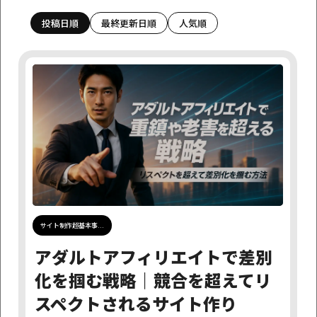
投稿日順
最終更新日順
人気順
カテゴリーで探す
アダルトアフィリエイト情報
アフィリエイトニュース
アフィリエイト基礎学習
お知らせ
サイト制作超基本事項
つぶやき
ネットビジネス
はじめに
制作代行サービスについて
完成サイト販売
運営日誌
月日で探す
サイト制作超基本事...
探す
アダルトアフィリエイトで差別
化を掴む戦略｜競合を超えてリ
タグで探す
スペクトされるサイト作り
DMM
デザイン
Instagram
サイトの売却