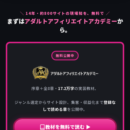
＼
14
年・約
800
サイトの現場知を、無料で ／
まずは
アダルトアフィリエイトアカデミー
か
ら。
無料公開中
序章＋全8章・
17.2万字
の実装教材。
ジャンル選定からサイト設計、集客・収益化まで
登録な
しで読める章
を公開中。
教材を無料で読む ▶