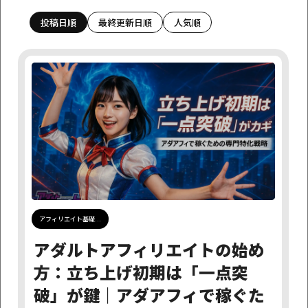
投稿日順
最終更新日順
人気順
カテゴリーで探す
アダルトアフィリエイト情報
アフィリエイトニュース
アフィリエイト基礎学習
お知らせ
サイト制作超基本事項
つぶやき
ネットビジネス
はじめに
制作代行サービスについて
完成サイト販売
運営日誌
月日で探す
アフィリエイト基礎...
探す
アダルトアフィリエイトの始め
方：立ち上げ初期は「一点突
タグで探す
破」が鍵｜アダアフィで稼ぐた
X
読み流し
離脱率
注意点
差別化