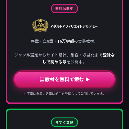
無料公開中
序章＋全8章・
16万字超
の実装教材。
ジャンル選定からサイト設計、集客・収益化まで
登録な
しで読める章
を公開中。
教材を無料で読む ▶
※序章は全節、各章は前半を登録なしで公開しています。
今すぐ登録