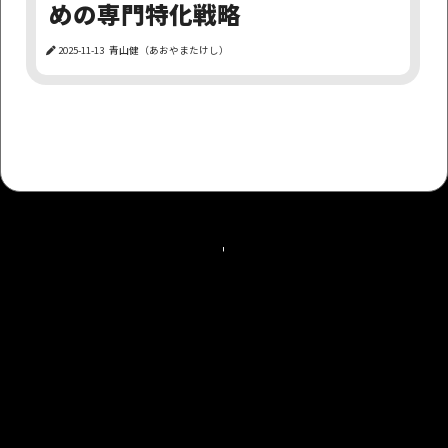
めの専門特化戦略
SNS
安定収入
アダルトアフィリエイト
2025-11-13
青山健（あおやまたけし）
成長否定派
アダアフィ
FANZA
SEO
無報酬
DMM
楽して儲かる
ファンザ
twitter
デザイン
ロゴ
資産
もっと見る