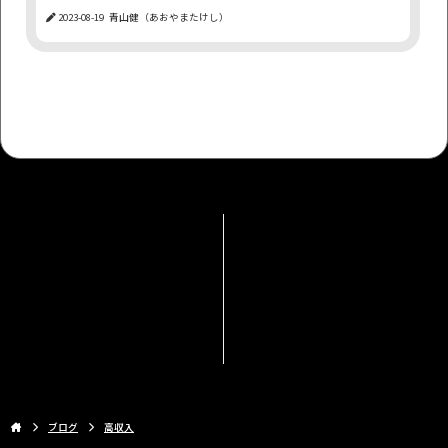
2023-08-19
青山健（あおやまたけし）
ファーストビュー
離脱率
アダアフィ
SEO
最適化
報酬
twitter
SEO対策
FANZA
成功
信用
ゴールデンウィーク
ブログ
SNS
表示速度
初心者さま
もっと見る
ブログ
高収入