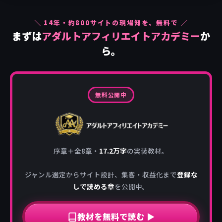
＼
14
年・約
800
サイトの現場知を、無料で ／
まずは
アダルトアフィリエイトアカデミー
か
ら。
無料公開中
序章＋全8章・
17.2万字
の実装教材。
ジャンル選定からサイト設計、集客・収益化まで
登録な
しで読める章
を公開中。
教材を無料で読む ▶