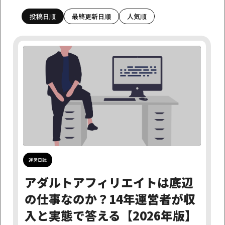
投稿日順
最終更新日順
人気順
カテゴリーで探す
アダルトアフィリエイト情報
アフィリエイトニュース
アフィリエイト基礎学習
お知らせ
サイト制作超基本事項
つぶやき
ネットビジネス
はじめに
制作代行サービスについて
完成サイト販売
運営日誌
月日で探す
運営日誌
探す
アダルトアフィリエイトは底辺
の仕事なのか？14年運営者が収
タグで探す
入と実態で答える【2026年版】
戦略
写真集
収益化
デザイン