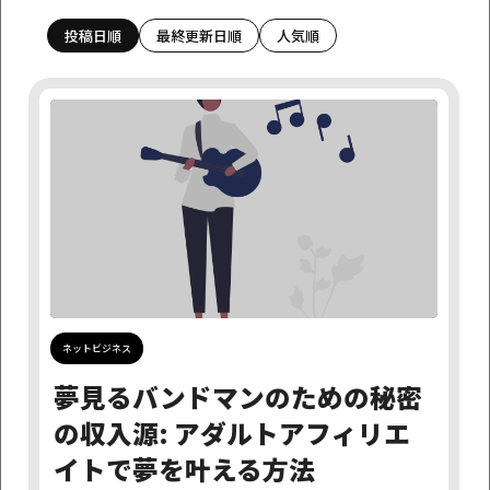
投稿日順
最終更新日順
人気順
カテゴリーで探す
アダルトアフィリエイト情報
アフィリエイトニュース
アフィリエイト基礎学習
お知らせ
サイト制作超基本事項
つぶやき
ネットビジネス
はじめに
制作代行サービスについて
完成サイト販売
運営日誌
月日で探す
ネットビジネス
探す
夢見るバンドマンのための秘密
の収入源: アダルトアフィリエ
タグで探す
イトで夢を叶える方法
SEO
多サイト展開
初心者さま
集客