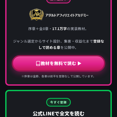
序章＋全8章・
17.1万字
の実装教材。
ジャンル選定からサイト設計、集客・収益化まで
登録な
しで読める章
を公開中。
教材を無料で読む ▶
※序章は全節、各章は前半を登録なしで公開しています。
今すぐ登録
公式LINEで全文を読む