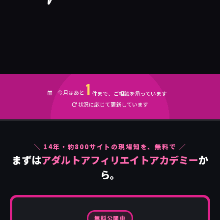
1
今月はあと
件まで、ご相談を承っています
状況に応じて更新しています
＼
14
年・約
800
サイトの現場知を、無料で ／
まずは
アダルトアフィリエイトアカデミー
か
ら。
無料公開中