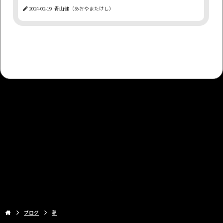
2024-02-19
青山健（あおやまたけし）
アダアフィ
ファンザ
高級
職業差別
オーバーレイ
画像
アフターコロナ
タスク管理
ジャニーズ事務所
成功
枕営業
FANZA
新型コロナウイルス
色気
キャッチコピー
報酬
もっと見る
ブログ
夢