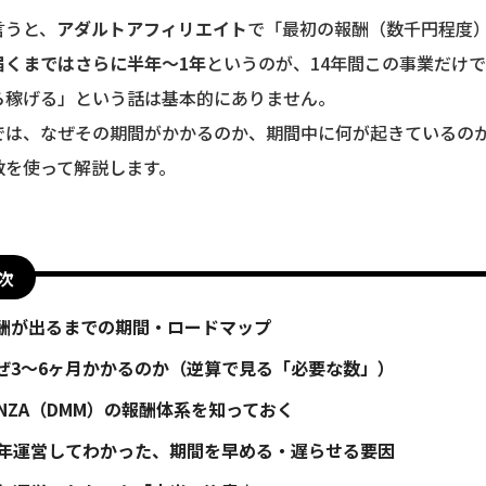
言うと、
アダルトアフィリエイト
で「最初の報酬（数千円程度
届くまではさらに半年〜1年
というのが、14年間この事業だけ
ら稼げる」という話は基本的にありません。
では、なぜその期間がかかるのか、期間中に何が起きているの
数を使って解説します。
次
酬が出るまでの期間・ロードマップ
ぜ3〜6ヶ月かかるのか（逆算で見る「必要な数」）
ANZA（DMM）の報酬体系を知っておく
4年運営してわかった、期間を早める・遅らせる要因