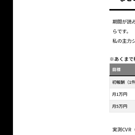
期間が読
らです。
私の主力
※あくまで
目標
初報酬（1
月1万円
月5万円
実測CVR