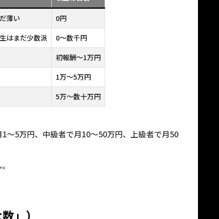
だ薄い
0円
生はまだ少数派
0〜数千円
初報酬〜1万円
1万〜5万円
5万〜数十万円
〜5万円、中級者で月10〜50万円、上級者で月50
ん。
な数」）