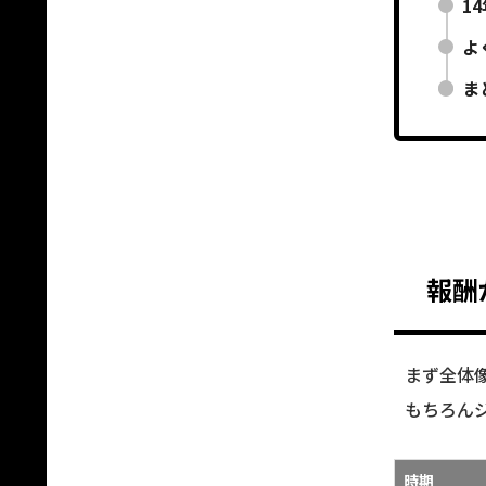
1
よ
ま
報酬
まず全体
もちろん
時期