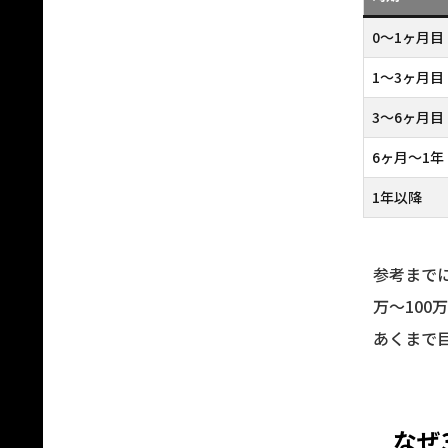
0〜1ヶ月目
1〜3ヶ月目
3〜6ヶ月目
6ヶ月〜1年
1年以降
参考まで
万〜10
あくまで
なぜ