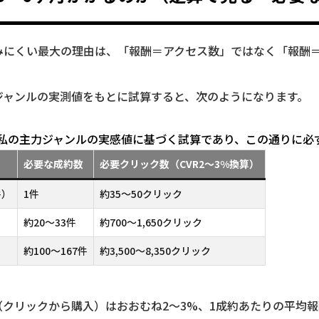
みにくい最大の理由は、「報酬＝アクセス数」ではなく「報酬
ジャンルの実測値をもとに試算すると、次のようになります。
私の主力ジャンルの実感値に基づく試算であり、この通りに必
必要な成約数
必要クリック数（CVR2〜3%換算）
件）
1件
約35〜50クリック
約20〜33件
約700〜1,650クリック
約100〜167件
約3,500〜8,350クリック
（クリックから購入）はおおむね2〜3%、1成約あたりの平均報