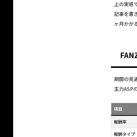
上の実感
記事を書
ヶ月かか
FA
期間の見
主力ASP
項目
報酬率
報酬タイプ