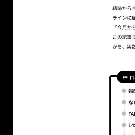
結論から
ラインに
「今月か
この記事
かを、実
目
報
な
F
1