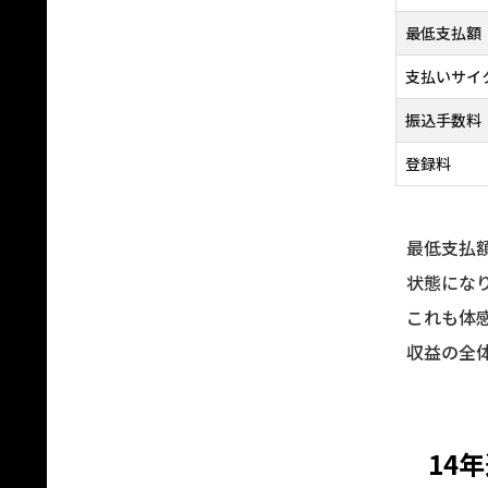
最低支払額
支払いサイ
振込手数料
登録料
最低支払
状態にな
これも体
収益の全
14