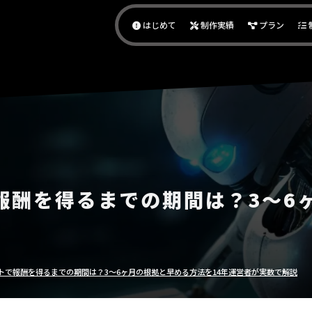
作代行｜アダアフィサポート
はじめて
制作実績
プラン
報酬を得るまでの期間は？3〜6
トで報酬を得るまでの期間は？3〜6ヶ月の根拠と早める方法を14年運営者が実数で解説