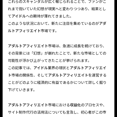
これらのスキャンダルが広く報じられることで、ファンがこ
れまで抱いていた幻想が現実へと変わりつつあり、結果とし
て
アイドル
への期待が薄れてきました。
このような状況において、新たに注目を集めているのが
アダ
ルトアフィリエイト
市場です。
アダルトアフィリエイト
市場は、急速に成長を続けており、
その背景には「幻想」が崩れたことで、新たな市場としての
可能性が浮かび上がってきたことが挙げられます。
この記事では、
アイドル
業界の現状と
アダルトアフィリエイ
ト
市場の関係性、そして
アダルトアフィリエイト
を運営する
ことがどのように経済的に有益であるかについて詳しく掘り
下げていきます。
アダルトアフィリエイト
市場における
収益化
のプロセスや、
サイト制作代行の活用法についても言及し、初心者がこの市