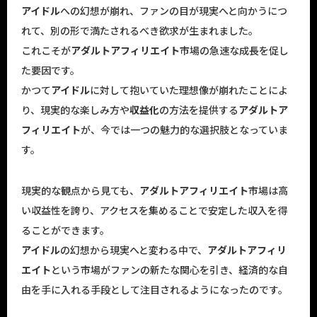
アイドル
への幻想が崩れ、ファンの目が現実へと向かうにつ
れて、別の形で満たされるべき欲求が生まれました。
これこそが
アダルトアフィリエイト
市場の急速な成長を促し
た要因です。
かつて
アイドル
に対して抱いていた理想像が崩れたことによ
り、現実的な楽しみ方や
収益化
の方法を提供する
アダルトア
フィリエイト
が、今では一つの魅力的な選択肢となっていま
す。
現実的な観点から見ても、
アダルトアフィリエイト
市場は高
い収益性を誇り、アクセスを集めることで安定した収入を得
ることができます。
アイドル
の幻想から現実へと変わる中で、
アダルトアフィリ
エイト
という市場がファンの新たな関心を引き、経済的な自
由を手に入れる手段として注目されるようになったのです。