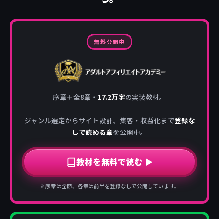
無料公開中
序章＋全8章・
17.2万字
の実装教材。
ジャンル選定からサイト設計、集客・収益化まで
登録な
しで読める章
を公開中。
教材を無料で読む ▶
※序章は全節、各章は前半を登録なしで公開しています。