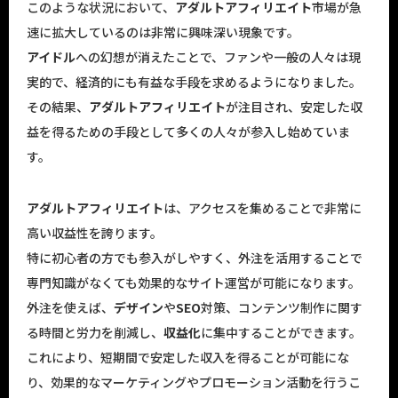
このような状況において、
アダルトアフィリエイト
市場が急
速に拡大しているのは非常に興味深い現象です。
アイドル
への幻想が消えたことで、ファンや一般の人々は現
実的で、経済的にも有益な手段を求めるようになりました。
その結果、
アダルトアフィリエイト
が注目され、安定した収
益を得るための手段として多くの人々が参入し始めていま
す。
アダルトアフィリエイト
は、アクセスを集めることで非常に
高い収益性を誇ります。
特に初心者の方でも参入がしやすく、外注を活用することで
専門知識がなくても効果的なサイト運営が可能になります。
外注を使えば、
デザイン
や
SEO
対策、コンテンツ制作に関す
る時間と労力を削減し、
収益化
に集中することができます。
これにより、短期間で安定した収入を得ることが可能にな
り、効果的なマーケティングやプロモーション活動を行うこ