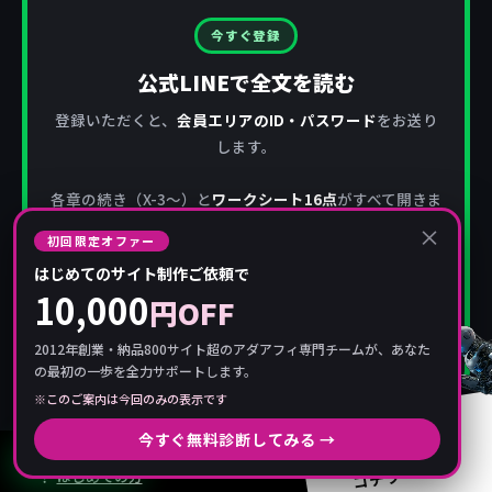
今すぐ登録
公式LINEで全文を読む
登録いただくと、
会員エリアのID・パスワード
をお送り
します。
各章の続き（X-3〜）と
ワークシート16点
がすべて開きま
す。
×
初回限定オファー
はじめてのサイト制作ご依頼で
今すぐ無料で全文を読む ▶
10,000
円OFF
※メールアドレス不要。
2012年創業・納品800サイト超のアダアフィ専門チームが、あなた
の最初の一歩を全力サポートします。
※このご案内は今回のみの表示です
ご相談・
今すぐ無料診断してみる →
お問い合わせは
LINEで相談
コチラ
はじめての方