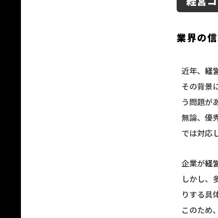
経営コ
業界の信
近年、
経
その背景
う問題が
無論、優
では対応
企業が
経
しかし、
りする具
このため