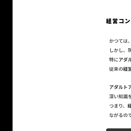
経営コン
かつては
しかし、
特に
アダ
従来の
経
アダルト
深い知識
つまり、
ながるの