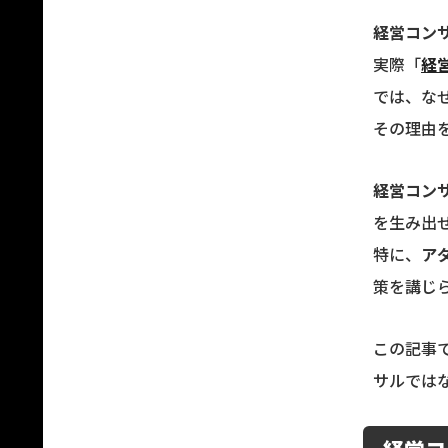
経営コン
実際「
経
では、な
その理由
経営コン
を生み出
特に、
ア
策を講じ
この記事
サルでは