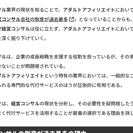
サル
業界の現状を知ることで、
アダルトアフィリエイト
におい
営コンサル
会社の倒産が過去最多
」となっていることからも
ぜ
経営コンサル
は役に立たず、
アダルトアフィリエイト
におい
を深く掘り下げていく。
サル
は、企業の成長戦略を支援する役割を担っているが、その
せないことが問題視されている。
ダルトアフィリエイト
という特有の業界においては、一般的な
られる専門的な代行サービスのほうが圧倒的に有用である。
では、
経営コンサル
の現状を分析し、その必要性を疑問視した
なく代行サービスを活用することが最善の選択である理由を詳