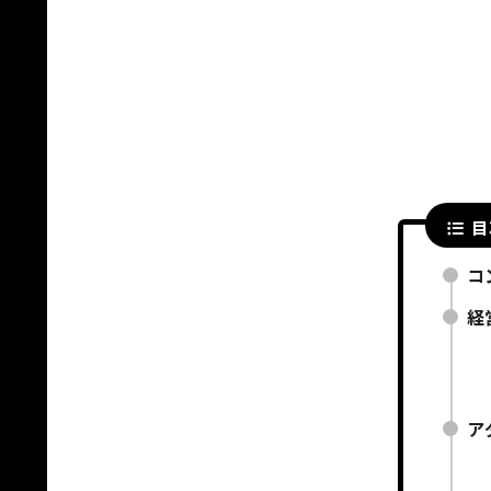
目
コ
経
ア