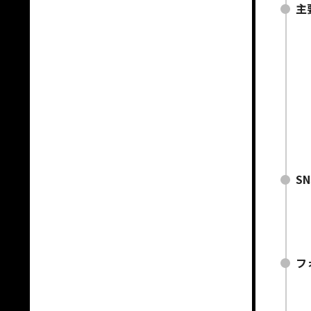
主
S
フ