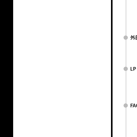
外
L
FA