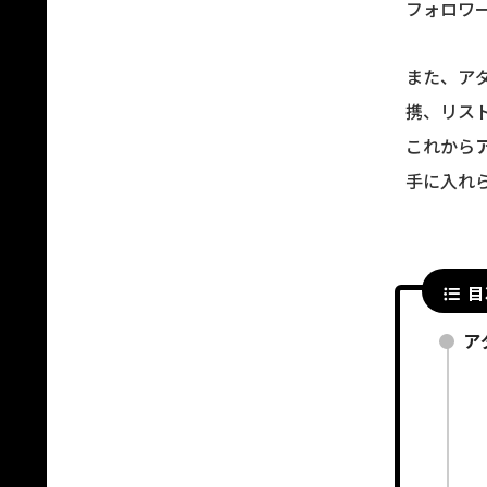
フォロワ
また、ア
携、リス
これから
手に入れ
目
ア