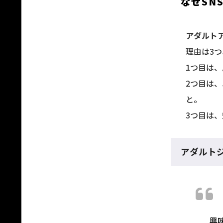
なぜSN
アダルト
理由は3
1つ目は
2つ目は
と。
3つ目は
アダルト
興