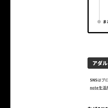
ま
アダル
SNS
はブ
noteを