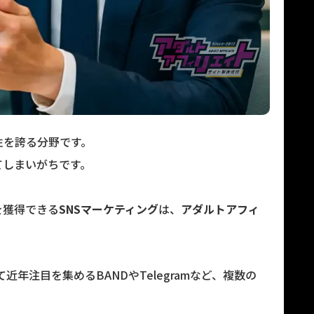
性を誇る分野です。
てしまいがちです。
を獲得できる
SNS
マーケティング
は、
アダルトアフィ
、そして近年注目を集めるBANDやTelegramなど、複数の