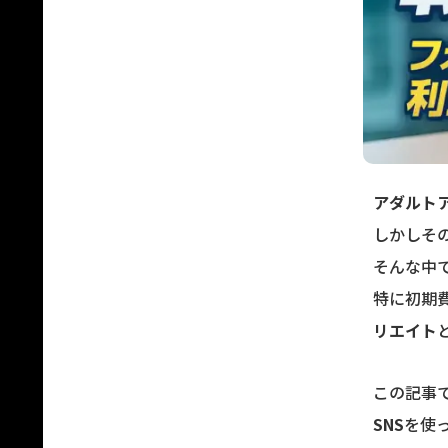
アダルト
しかしそ
そんな中
特に初期
リエイト
この記事では
SNS
を使