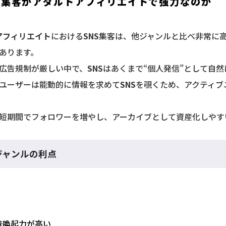
S集客がアダルトアフィリエイトで強力なのか
アフィリエイト
における
SNS
集客は、他ジャンルと比べ非常に
つあります。
、広告規制が厳しい中で、
SNS
はあくまで“個人発信”として自
、ユーザーは能動的に情報を求めて
SNS
を覗くため、アクティブ
、短期間でフォロワーを増やし、アーカイブとして資産化しやす
ジャンルの利点
味喚起力が高い