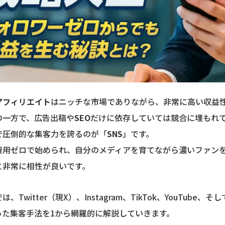
アフィリエイト
はニッチな市場でありながら、非常に高い収益
の一方で、広告出稿や
SEO
だけに依存していては競合に埋もれ
で圧倒的な集客力を誇るのが「
SNS
」です。
費用ゼロで始められ、自分のメディアを育てながら濃いファン
と非常に相性が良いです。
、Twitter（現X）、Instagram、TikTok、YouTube
った集客手法を1から網羅的に解説していきます。