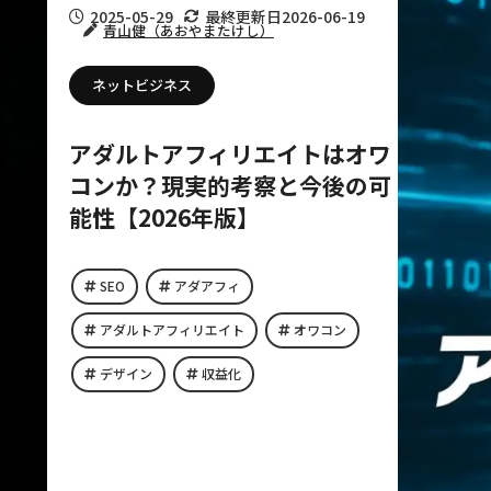
2025-05-29
最終更新日
2026-06-19
青山健（あおやまたけし）
ネットビジネス
アダルトアフィリエイトはオワ
コンか？現実的考察と今後の可
能性【2026年版】
SEO
アダアフィ
アダルトアフィリエイト
オワコン
デザイン
収益化