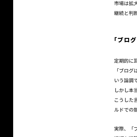
市場は拡
継続と判
「ブログ
定期的に
「ブログ
いう論調
しかし本
こうした
ルドでの
実際、「