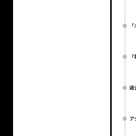
「
「
過
ア