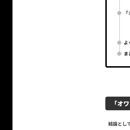
「
よ
ま
「オワ
結論とし