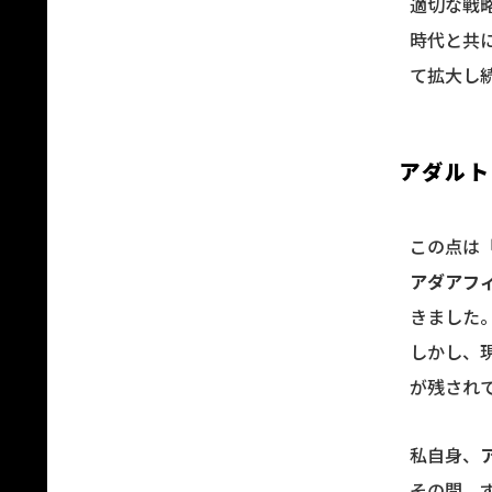
適切な戦
時代と共
て拡大し
アダルト
この点は
アダアフ
きました
しかし、
が残され
私自身、
その間、