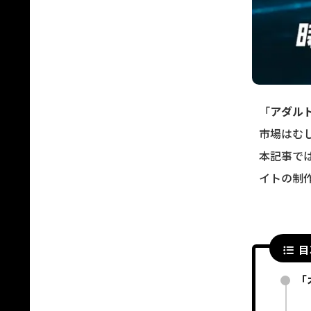
「
アダル
市場はむ
本記事で
イトの制
目
「