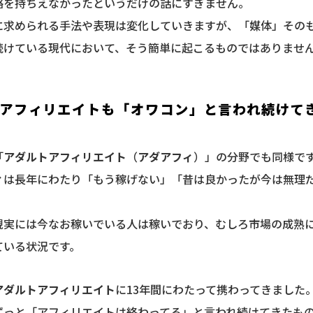
略を持ちえなかったというだけの話にすぎません。
に求められる手法や表現は変化していきますが、「媒体」そのも
続けている現代において、そう簡単に起こるものではありませ
アフィリエイトも「オワコン」と言われ続けて
「
アダルトアフィリエイト
（
アダアフィ
）」の分野でも同様で
ィ
は長年にわたり「もう稼げない」「昔は良かったが今は無理
。
現実には今なお稼いでいる人は稼いでおり、むしろ市場の成熟
ている状況です。
アダルトアフィリエイト
に13年間にわたって携わってきました
ずっと「アフィリエイトは終わってる」と言われ続けてきたも