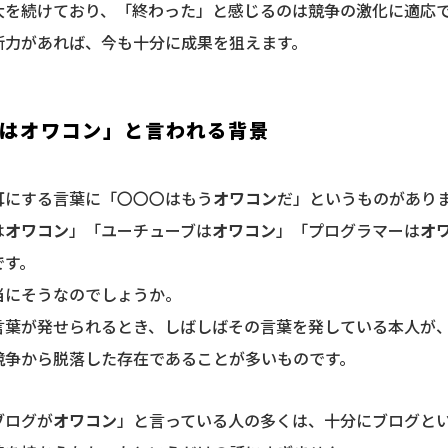
大を続けており、「終わった」と感じるのは競争の激化に適応
断力があれば、今も十分に成果を狙えます。
はオワコン」と言われる背景
耳にする言葉に「〇〇〇はもう
オワコン
だ」というものがあり
は
オワコン
」「ユーチューブは
オワコン
」「プログラマーは
オ
です。
当にそうなのでしょうか。
言葉が発せられるとき、しばしばその言葉を発している本人が
競争から脱落した存在であることが多いものです。
ブログが
オワコン
」と言っている人の多くは、十分にブログと