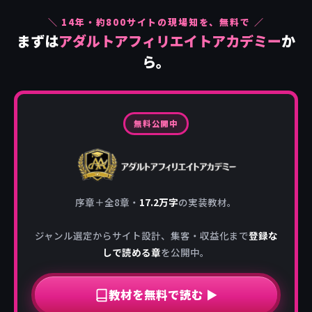
＼
14
年・約
800
サイトの現場知を、無料で ／
まずは
アダルトアフィリエイトアカデミー
か
ら。
無料公開中
序章＋全8章・
17.2万字
の実装教材。
ジャンル選定からサイト設計、集客・収益化まで
登録な
しで読める章
を公開中。
教材を無料で読む ▶