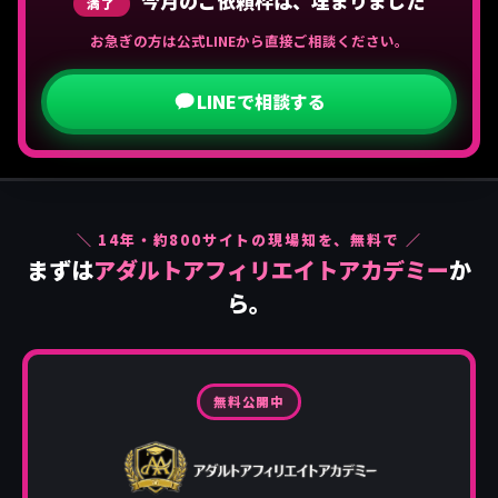
今月のご依頼枠は、埋まりました
満了
お急ぎの方は公式LINEから直接ご相談ください。
LINEで相談する
＼
14
年・約
800
サイトの現場知を、無料で ／
まずは
アダルトアフィリエイトアカデミー
か
ら。
無料公開中