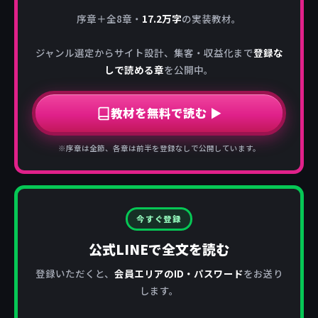
序章＋全8章・
17.2万字
の実装教材。
ジャンル選定からサイト設計、集客・収益化まで
登録な
しで読める章
を公開中。
教材を無料で読む ▶
※序章は全節、各章は前半を登録なしで公開しています。
今すぐ登録
公式LINEで全文を読む
登録いただくと、
会員エリアのID・パスワード
をお送り
します。