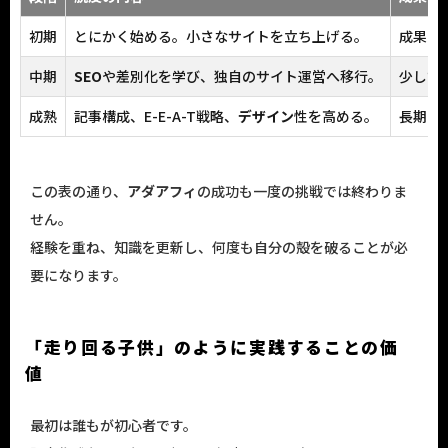
初期
とにかく始める。小さなサイトを立ち上げる。
成果は
中期
SEO
や差別化を学び、独自のサイト運営へ移行。
少しず
成熟
記事構成、E-E-A-T戦略、
デザイン
性を高める。
長期的
この表の通り、
アダアフィ
の成功も一度の挑戦では終わりま
せん。
経験を重ね、知識を更新し、何度も自分の殻を破ることが必
要になります。
「走り回る子供」のように実践することの価
値
最初は誰もが初心者です。