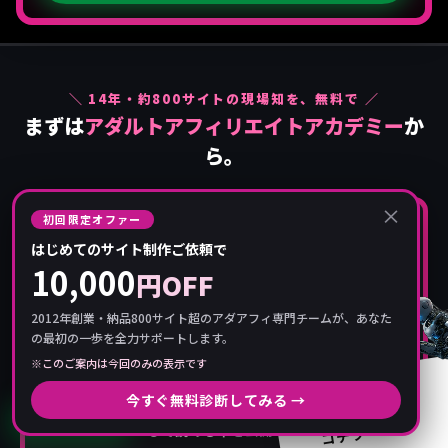
＼
14
年・約
800
サイトの現場知を、無料で ／
まずは
アダルトアフィリエイトアカデミー
か
ら。
×
初回限定オファー
無料公開中
はじめてのサイト制作ご依頼で
10,000
円OFF
2012年創業・納品800サイト超のアダアフィ専門チームが、あなた
の最初の一歩を全力サポートします。
序章＋全8章・
17.2万字
の実装教材。
※このご案内は今回のみの表示です
ご相談・
今すぐ無料診断してみる →
お問い合わせは
ジャンル選定からサイト設計、集客・収益化まで
登録な
LINEで相談
しで読める章
を公開中。
コチラ