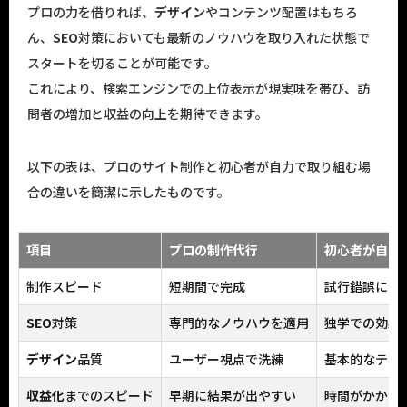
プロの力を借りれば、
デザイン
やコンテンツ配置はもちろ
ん、
SEO
対策においても最新のノウハウを取り入れた状態で
スタートを切ることが可能です。
これにより、検索エンジンでの上位表示が現実味を帯び、訪
問者の増加と収益の向上を期待できます。
以下の表は、プロのサイト制作と初心者が自力で取り組む場
合の違いを簡潔に示したものです。
項目
プロの制作代行
初心者が自力
制作スピード
短期間で完成
試行錯誤によ
SEO
対策
専門的なノウハウを適用
独学での効果
デザイン
品質
ユーザー視点で洗練
基本的なテン
収益化
までのスピード
早期に結果が出やすい
時間がかかる