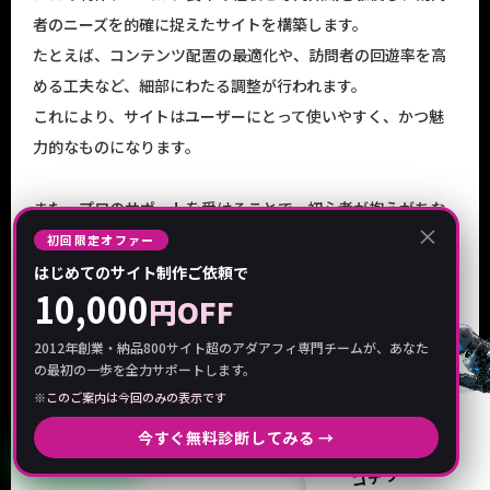
者のニーズを的確に捉えたサイトを構築します。
たとえば、コンテンツ配置の最適化や、訪問者の回遊率を高
める工夫など、細部にわたる調整が行われます。
これにより、サイトはユーザーにとって使いやすく、かつ魅
力的なものになります。
また、プロのサポートを受けることで、初心者が抱えがちな
×
「どこから手をつけていいか分からない」という問題も解消
初回限定オファー
されます。
はじめてのサイト制作ご依頼で
10,000
プロに任せることで、アフィリエイト運営者は自分自身が注
円OFF
力すべき部分――たとえば、アフィリエイト先の選定や広告戦略
2012年創業・納品800サイト超のアダアフィ専門チームが、あなた
の計画――に集中することが可能になります。
の最初の一歩を全力サポートします。
※このご案内は今回のみの表示です
ご相談・
今すぐ無料診断してみる →
収益化までのスピードアップを実現
お問い合わせは
LINEで相談
コチラ