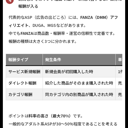
報酬が入る
代表的なASP（広告の出どころ）には、
FANZA
（
DMM
）アフ
ィリエイト
、DUGA、MGSなどがあります。
中でも
FANZA
は商品数・報酬率・運営の信頼性で定番です。
報酬の種類は大きく3つに分かれます。
報酬タイプ
発生条件
単価
サービス新規報酬
新規会員が初回購入した時
1件あ
ダイレクト報酬
紹介した商品がそのまま購入された時
売上の
カテゴリ報酬
同カテゴリ内の別商品が購入された時
売上の
ポイントは
料率の高さ（最大70%）
です。
一般的なアダルト系ASPが30〜50%程度であることを考える