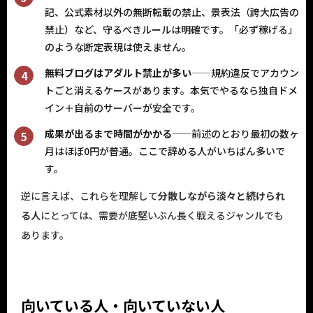
記、公式素材以外の無断転載の禁止、景表法（誇大広告の
禁止）など、守るべきルールは明確です。「必ず稼げる」
のような断定表現は使えません。
無料ブログはアダルト禁止が多い
——規約違反でアカウン
トごと消えるケースがあります。本気でやるなら独自ドメ
イン＋自前のサーバーが安全です。
成果が出るまで時間がかかる
——前述のとおり最初の数ヶ
月はほぼ0円が普通。ここで辞める人がいちばん多いで
す。
逆に言えば、これらを理解して
分散しながら淡々と続けられ
る人
にとっては、需要が底堅いぶん長く戦えるジャンルでも
あります。
向いている人・向いていない人