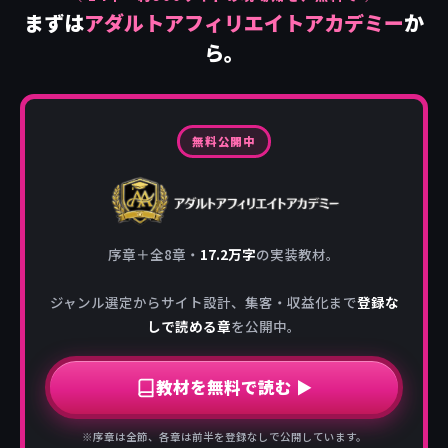
まずは
アダルトアフィリエイトアカデミー
か
ら。
無料公開中
序章＋全8章・
17.2万字
の実装教材。
ジャンル選定からサイト設計、集客・収益化まで
登録な
しで読める章
を公開中。
教材を無料で読む ▶
※序章は全節、各章は前半を登録なしで公開しています。