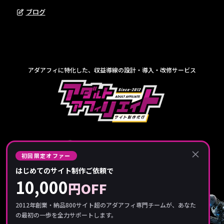
ブログ
アダアフィに特化した、収益導線の設計・導入・改修サービス
×
初回限定オファー
はじめてのサイト制作ご依頼で
10,000
円OFF
2012年創業・納品800サイト超のアダアフィ専門チームが、あなた
の最初の一歩を全力サポートします。
© 2012-
2026
アダアフィサポート｜アダルトアフィリエイト収益化支援【公式】