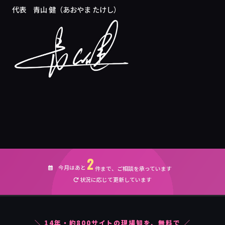
代表 青山 健（あおやま たけし）
2
今月はあと
件まで、ご相談を承っています
状況に応じて更新しています
＼
14
年・約
800
サイトの現場知を、無料で ／