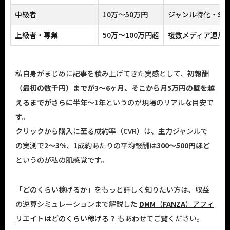
中級者
10万〜50万円
ジャンル特化・
SE
上級者・専業
50万〜100万円超
複数メディア運用
私自身がまじめに記事を積み上げてきた実感として、
初報酬
（最初の数千円）までが3〜6ヶ月、そこから月5万円の壁を越
えるまでがさらに半年〜1年
というのが現場のリアルな目安で
す。
クリックから購入に至る成約率（CVR）は、主力ジャンルで
の実測で
2〜3%
、1成約あたりの平均報酬は
300〜500円ほど
というのが私の肌感覚です。
「どのくらい稼げるか」をもっと詳しく知りたい方は、収益
の逆算シミュレーションまで解説した
DMM
（
FANZA
）アフィ
リエイトはどのくらい稼げる？
もあわせてご覧ください。